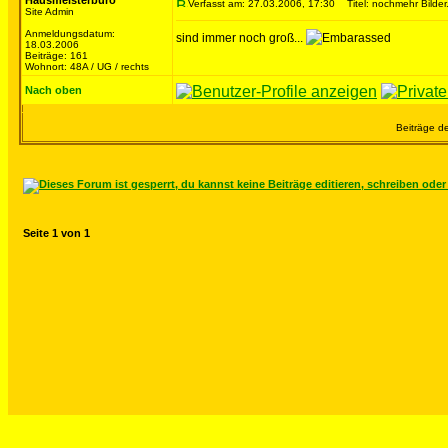
Hausmeisterbüro
Verfasst am: 27.03.2006, 17:30
Titel: nochmehr Bilder.
Site Admin
Anmeldungsdatum:
sind immer noch groß...
18.03.2006
Beiträge: 161
Wohnort: 48A / UG / rechts
Nach oben
Beiträge de
Seite
1
von
1