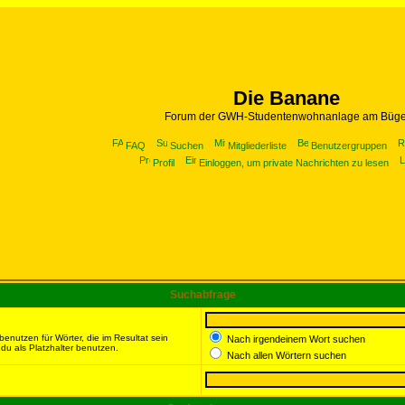
Die Banane
Forum der GWH-Studentenwohnanlage am Büge
FAQ
Suchen
Mitgliederliste
Benutzergruppen
Profil
Einloggen, um private Nachrichten zu lesen
Suchabfrage
enutzen für Wörter, die im Resultat sein
Nach irgendeinem Wort suchen
du als Platzhalter benutzen.
Nach allen Wörtern suchen