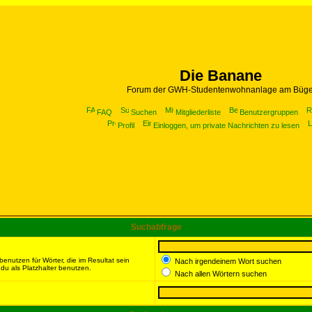
Die Banane
Forum der GWH-Studentenwohnanlage am Büge
FAQ
Suchen
Mitgliederliste
Benutzergruppen
Profil
Einloggen, um private Nachrichten zu lesen
Suchabfrage
enutzen für Wörter, die im Resultat sein
Nach irgendeinem Wort suchen
du als Platzhalter benutzen.
Nach allen Wörtern suchen