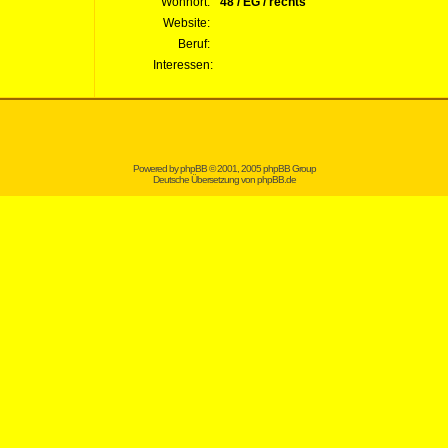
Wohnort:
48 / EG / rechts
Website:
Beruf:
Interessen:
Powered by
phpBB
© 2001, 2005 phpBB Group
Deutsche Übersetzung von
phpBB.de