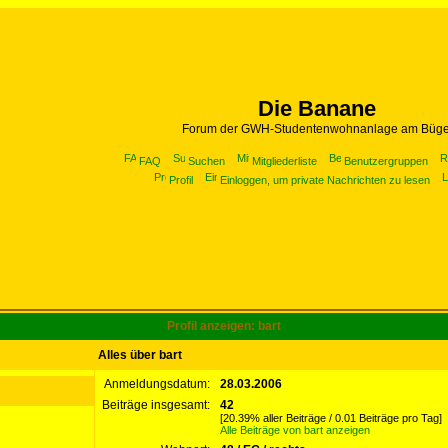
Die Banane
Forum der GWH-Studentenwohnanlage am Büge
FAQ
Suchen
Mitgliederliste
Benutzergruppen
Profil
Einloggen, um private Nachrichten zu lesen
Profil anzeigen: bart
Alles über bart
Anmeldungsdatum:
28.03.2006
Beiträge insgesamt:
42
[20.39% aller Beiträge / 0.01 Beiträge pro Tag]
Alle Beiträge von bart anzeigen