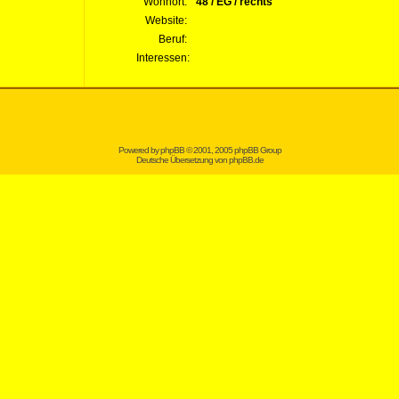
Wohnort:
48 / EG / rechts
Website:
Beruf:
Interessen:
Powered by
phpBB
© 2001, 2005 phpBB Group
Deutsche Übersetzung von
phpBB.de