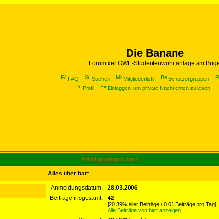
Die Banane
Forum der GWH-Studentenwohnanlage am Büge
FAQ
Suchen
Mitgliederliste
Benutzergruppen
Profil
Einloggen, um private Nachrichten zu lesen
Profil anzeigen: bart
Alles über bart
Anmeldungsdatum:
28.03.2006
Beiträge insgesamt:
42
[20.39% aller Beiträge / 0.01 Beiträge pro Tag]
Alle Beiträge von bart anzeigen