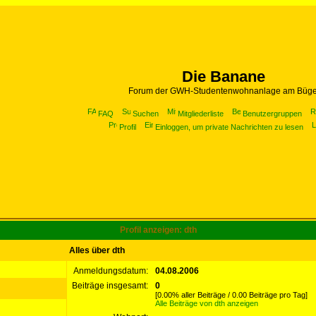
Die Banane
Forum der GWH-Studentenwohnanlage am Büge
FAQ
Suchen
Mitgliederliste
Benutzergruppen
Profil
Einloggen, um private Nachrichten zu lesen
Profil anzeigen: dth
Alles über dth
Anmeldungsdatum:
04.08.2006
Beiträge insgesamt:
0
[0.00% aller Beiträge / 0.00 Beiträge pro Tag]
Alle Beiträge von dth anzeigen