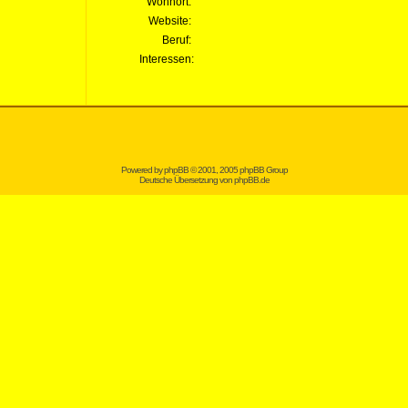
Wohnort:
Website:
Beruf:
Interessen:
Powered by
phpBB
© 2001, 2005 phpBB Group
Deutsche Übersetzung von
phpBB.de