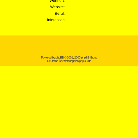
Wohnort:
Website:
Beruf:
Interessen:
Powered by
phpBB
© 2001, 2005 phpBB Group
Deutsche Übersetzung von
phpBB.de