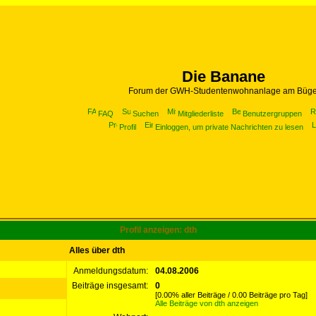
Die Banane
Forum der GWH-Studentenwohnanlage am Büge
FAQ
Suchen
Mitgliederliste
Benutzergruppen
Profil
Einloggen, um private Nachrichten zu lesen
Profil anzeigen: dth
Alles über dth
Anmeldungsdatum:
04.08.2006
Beiträge insgesamt:
0
[0.00% aller Beiträge / 0.00 Beiträge pro Tag]
Alle Beiträge von dth anzeigen