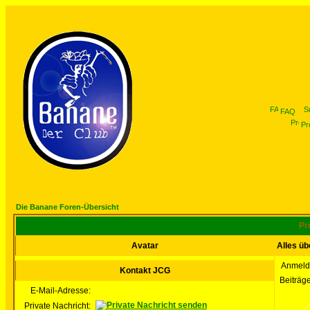
FAQ
Pro
Die Banane Foren-Übersicht
Pr
Avatar
Alles ü
Anmeld
Kontakt JCG
Beiträg
E-Mail-Adresse:
Private Nachricht: