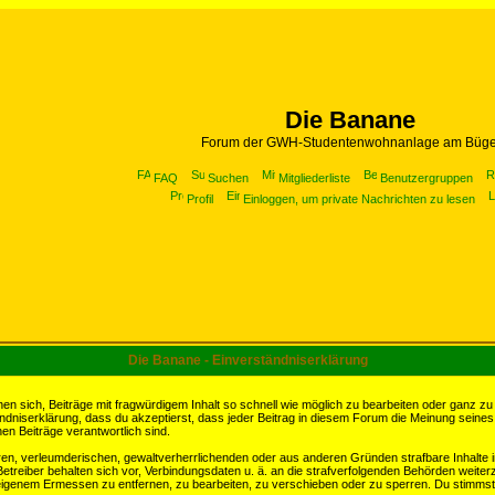
Die Banane
Forum der GWH-Studentenwohnanlage am Büge
FAQ
Suchen
Mitgliederliste
Benutzergruppen
Profil
Einloggen, um private Nachrichten zu lesen
Die Banane - Einverständniserklärung
sich, Beiträge mit fragwürdigem Inhalt so schnell wie möglich zu bearbeiten oder ganz zu lö
ndniserklärung, dass du akzeptierst, dass jeder Beitrag in diesem Forum die Meinung seines
en Beiträge verantwortlich sind.
ären, verleumderischen, gewaltverherrlichenden oder aus anderen Gründen strafbare Inhalte 
etreiber behalten sich vor, Verbindungsdaten u. ä. an die strafverfolgenden Behörden weite
igenem Ermessen zu entfernen, zu bearbeiten, zu verschieben oder zu sperren. Du stimmst