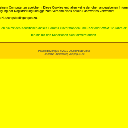
einem Computer zu speichern. Diese Cookies enthalten keine der oben angegebenen Informa
tigung der Registrierung und ggf. zum Versand eines neuen Passwortes verwendet.
en Nutzungsbedingungen zu.
Ich bin mit den Konditionen dieses Forums einverstanden und
über
oder
exakt
12 Jahre alt.
Ich bin mit den Konditionen nicht einverstanden.
Powered by
phpBB
© 2001, 2005 phpBB Group
Deutsche Übersetzung von
phpBB.de