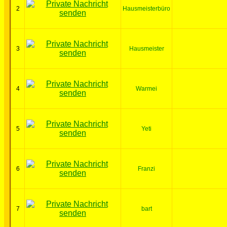
2
Hausmeisterbüro
3
Hausmeister
4
Warmei
5
Yeti
6
Franzi
7
bart