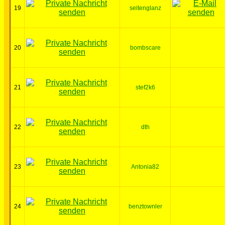
19
seitenglanz
20
bombscare
21
stef2k6
22
dth
23
Antonia82
24
benztownler