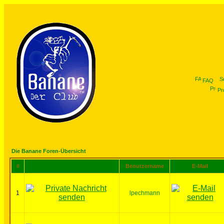
FAQ
Pro
Die Banane Foren-Übersicht
#
Benutzername
E-Mail
1
lpechmann