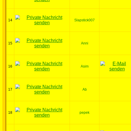
14
Slapstick007
15
Anni
16
Asim
17
Ab
18
pepek