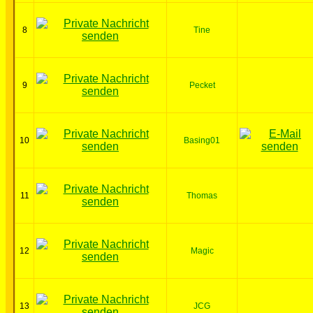
8
Tine
9
Pecket
10
Basing01
11
Thomas
12
Magic
13
JCG