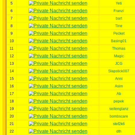
5
Yeti
6
Franzi
7
bart
8
Tine
9
Pecket
10
Basing01
11
Thomas
12
Magic
13
JCG
14
Slapstick007
15
Anni
16
Asim
17
Ab
18
pepek
19
seitenglanz
20
bombscare
21
stef2k6
22
dth