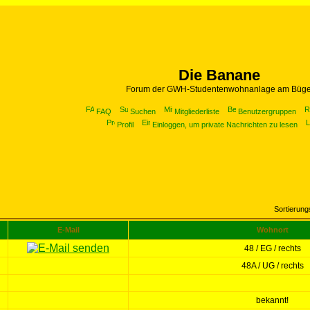
Die Banane
Forum der GWH-Studentenwohnanlage am Büge
FAQ
Suchen
Mitgliederliste
Benutzergruppen
Profil
Einloggen, um private Nachrichten zu lesen
Sortierun
E-Mail
Wohnort
48 / EG / rechts
48A / UG / rechts
bekannt!