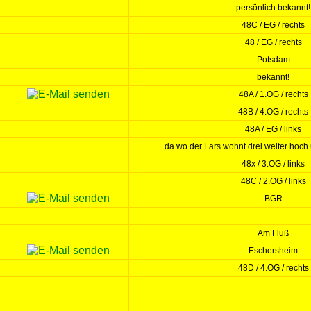
persönlich bekannt!
48C / EG / rechts
48 / EG / rechts
Potsdam
bekannt!
48A / 1.OG / rechts
48B / 4.OG / rechts
48A / EG / links
da wo der Lars wohnt drei weiter hoch 
48x / 3.OG / links
48C / 2.OG / links
BGR
Am Fluß
Eschersheim
48D / 4.OG / rechts