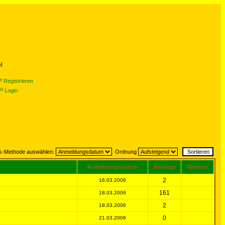
l
Registrieren
Login
gs-Methode auswählen:
Ordnung
Anmeldungsdatum
Beiträge
Website
2
16.03.2006
161
18.03.2006
2
18.03.2006
0
21.03.2006