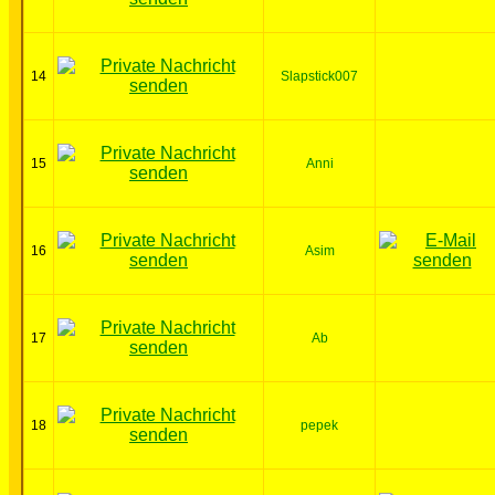
14
Slapstick007
15
Anni
16
Asim
17
Ab
18
pepek