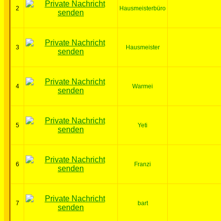
2
Hausmeisterbüro
3
Hausmeister
4
Warmei
5
Yeti
6
Franzi
7
bart