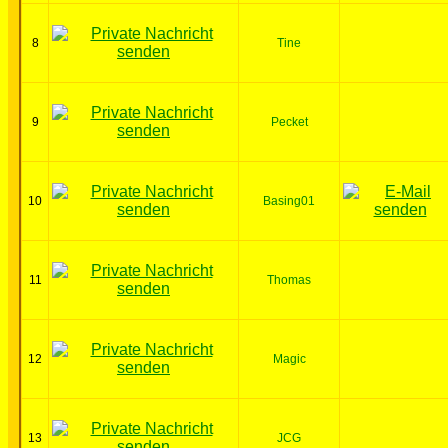
8
Tine
9
Pecket
10
Basing01
11
Thomas
12
Magic
13
JCG