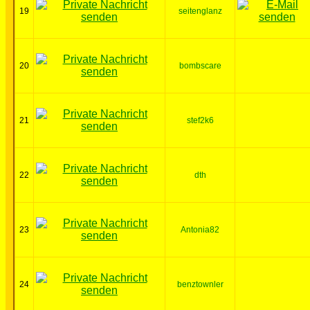
19
seitenglanz
20
bombscare
21
stef2k6
22
dth
23
Antonia82
24
benztownler