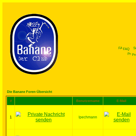
FAQ
Pro
Die Banane Foren-Übersicht
#
Benutzername
E-Mail
1
lpechmann