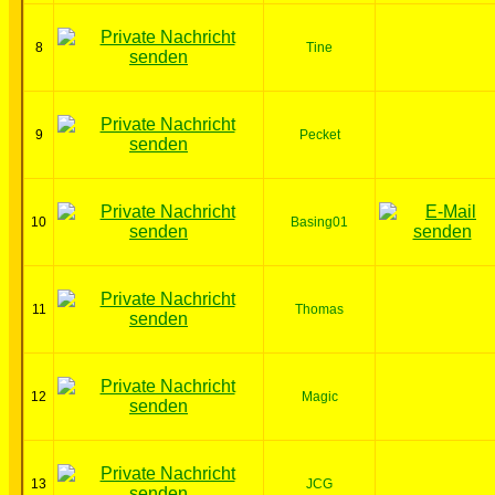
8
Tine
9
Pecket
10
Basing01
11
Thomas
12
Magic
13
JCG