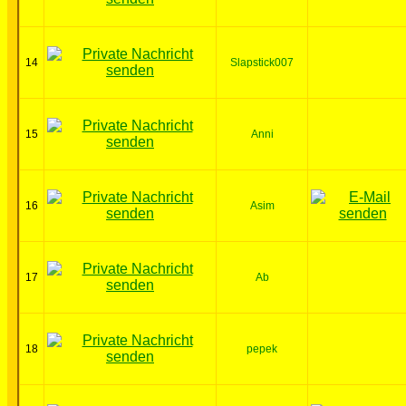
14
Slapstick007
15
Anni
16
Asim
17
Ab
18
pepek