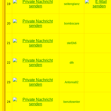
19
seitenglanz
20
bombscare
21
stef2k6
22
dth
23
Antonia82
24
benztownler