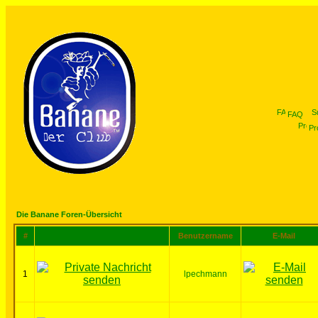
FAQ
Pro
Die Banane Foren-Übersicht
#
Benutzername
E-Mail
1
lpechmann