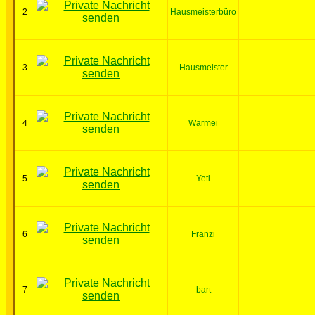
2
Hausmeisterbüro
3
Hausmeister
4
Warmei
5
Yeti
6
Franzi
7
bart