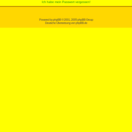
Ich habe mein Passwort vergessen!
Powered by
phpBB
© 2001, 2005 phpBB Group
Deutsche Übersetzung von
phpBB.de