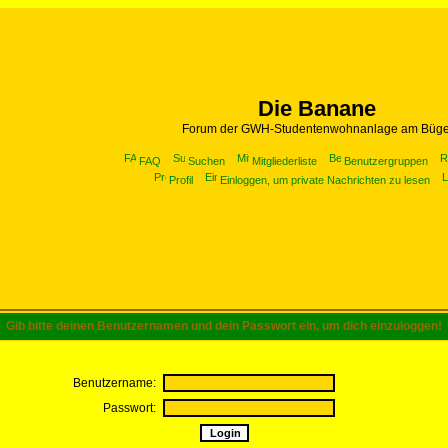
Die Banane
Forum der GWH-Studentenwohnanlage am Büge
FAQ
Suchen
Mitgliederliste
Benutzergruppen
Profil
Einloggen, um private Nachrichten zu lesen
Gib bitte deinen Benutzernamen und dein Passwort ein, um dich einzuloggen!
Benutzername:
Passwort: