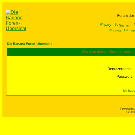
Forum der
FAQ
Suchen
Profil
Einl
Die Banane Foren-Übersicht
Gib bitte deinen Benutzername
Benutzername:
Passwort:
Ich habe
Powered by
Deutsc