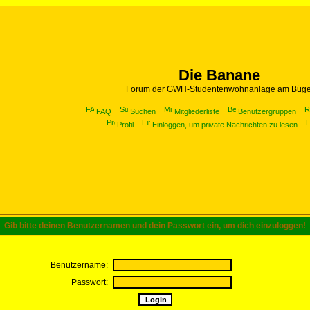
Die Banane
Forum der GWH-Studentenwohnanlage am Büge
FAQ
Suchen
Mitgliederliste
Benutzergruppen
Profil
Einloggen, um private Nachrichten zu lesen
Gib bitte deinen Benutzernamen und dein Passwort ein, um dich einzuloggen!
Benutzername:
Passwort: