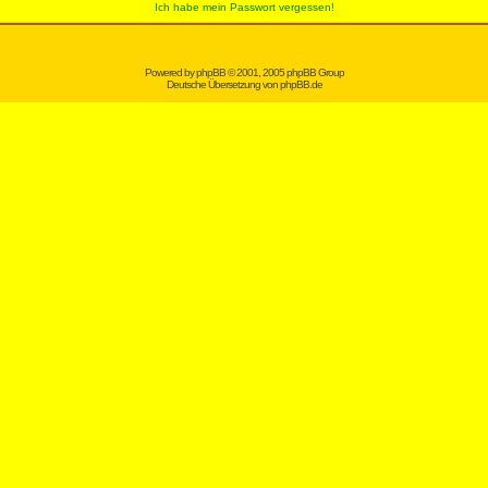
Ich habe mein Passwort vergessen!
Powered by
phpBB
© 2001, 2005 phpBB Group
Deutsche Übersetzung von
phpBB.de