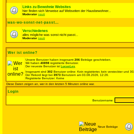
Links zu Bewohnie Websites
hier finden sich Verweise auf Webseiten der Hausbewohner...
Moderator
nauti
was-wo-sonst-net-passt...
Verschiedenes
alles mögliche was sonst nicht passt...
Moderator
nauti
Wer ist online?
Unsere Benutzer haben insgesamt
206
Beiträge geschrieben.
Wir haben
40898
registrierte Benutzer.
Der neueste Benutzer ist
LucasLes
.
Insgesamt sind
302
Benutzer online: Kein registrierter, kein versteckter und 
Der Rekord liegt bei
3973
Benutzern am 03.08.2026, 12:26.
Registrierte Benutzer: Keine
Diese Daten zeigen an, wer in den letzten 5 Minuten online war.
Login
Benutzername:
Neue Beiträge