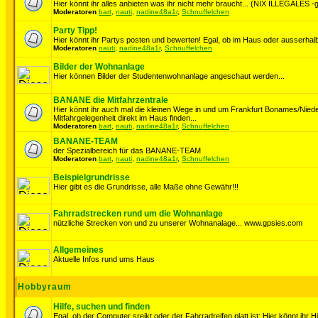
Hier könnt ihr alles anbieten was ihr nicht mehr braucht... (NIX ILLEGALES -ge
Moderatoren
bart
,
nauti
,
nadine48a1r
,
Schnuffelchen
Party Tipp!
Hier könnt ihr Partys posten und bewerten! Egal, ob im Haus oder ausserhalb
Moderatoren
nauti
,
nadine48a1r
,
Schnuffelchen
Bilder der Wohnanlage
Hier können Bilder der Studentenwohnanlage angeschaut werden...
BANANE die Mitfahrzentrale
Hier könnt ihr auch mal die kleinen Wege in und um Frankfurt Bonames/Nie
Mitfahrgelegenheit direkt im Haus finden...
Moderatoren
bart
,
nauti
,
nadine48a1r
,
Schnuffelchen
BANANE-TEAM
der Spezialbereich für das BANANE-TEAM
Moderatoren
bart
,
nauti
,
nadine48a1r
,
Schnuffelchen
Beispielgrundrisse
Hier gibt es die Grundrisse, alle Maße ohne Gewähr!!!
Fahrradstrecken rund um die Wohnanlage
nützliche Strecken von und zu unserer Wohnanalage... www.gpsies.com
Allgemeines
Aktuelle Infos rund ums Haus
Hobbyraum
Hilfe, suchen und finden
Egal, ob der Computer sreikt oder der Fahrradreifen platt ist: Hier könnt ihr H