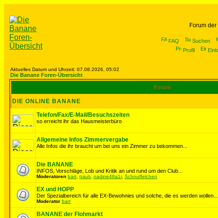
Forum der
FAQ
Suchen
Profil
Einl
Aktuelles Datum und Uhrzeit: 07.08.2026, 05:02
Die Banane Foren-Übersicht
Forum
DIE ONLINE BANANE
Telefon/Fax/E-Mail/Besuchszeiten
so erreicht ihr das Hausmeisterbüro
Allgemeine Infos Zimmervergabe
Alle Infos die ihr braucht um bei uns ein Zimmer zu bekommen...
Die BANANE
INFOS, Vorschläge, Lob und Kritik an und rund um den Club...
Moderatoren
bart
,
nauti
,
nadine48a1r
,
Schnuffelchen
EX und HOPP
Der Spezialbereich für alle EX-Bewohnies und solche, die es werden wollen...
Moderator
bart
BANANE der Flohmarkt