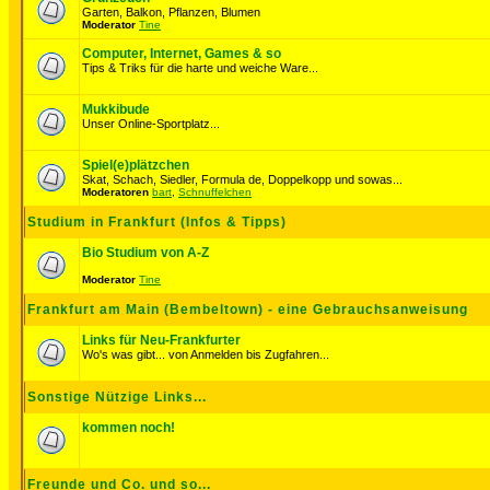
Garten, Balkon, Pflanzen, Blumen
Moderator
Tine
Computer, Internet, Games & so
Tips & Triks für die harte und weiche Ware...
Mukkibude
Unser Online-Sportplatz...
Spiel(e)plätzchen
Skat, Schach, Siedler, Formula de, Doppelkopp und sowas...
Moderatoren
bart
,
Schnuffelchen
Studium in Frankfurt (Infos & Tipps)
Bio Studium von A-Z
Moderator
Tine
Frankfurt am Main (Bembeltown) - eine Gebrauchsanweisung
Links für Neu-Frankfurter
Wo's was gibt... von Anmelden bis Zugfahren...
Sonstige Nützige Links...
kommen noch!
Freunde und Co. und so...