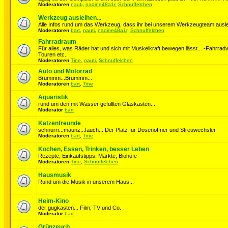
Moderatoren
nauti
,
nadine48a1r
,
Schnuffelchen
Werkzeug ausleihen...
Alle Infos rund um das Werkzeug, dass ihr bei unserem Werkzeugteam auslei
Moderatoren
bart
,
nauti
,
nadine48a1r
,
Schnuffelchen
Fahrradraum
Für alles, was Räder hat und sich mit Muskelkraft bewegen lässt... -Fahrrad
Touren etc.
Moderatoren
Tine
,
nauti
,
Schnuffelchen
Auto und Motorrad
Brummm...Brummm...
Moderatoren
bart
,
Tine
Aquaristik
rund um den mit Wasser gefüllten Glaskasten...
Moderator
bart
Katzenfreunde
schnurrr...maunz...fauch... Der Platz für Dosenöffner und Streuwechsler
Moderatoren
bart
,
Tine
Kochen, Essen, Trinken, besser Leben
Rezepte, Einkaufstipps, Märkte, Biohöfe
Moderatoren
Tine
,
Schnuffelchen
Hausmusik
Rund um die Musik in unserem Haus...
Heim-Kino
der gugkasten... Film, TV und Co.
Moderator
bart
Grünzeuch