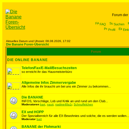
Forum der
FAQ
Suchen
Profil
Einl
Aktuelles Datum und Uhrzeit: 08.08.2026, 17:02
Die Banane Foren-Übersicht
Forum
DIE ONLINE BANANE
Telefon/Fax/E-Mail/Besuchszeiten
so erreicht ihr das Hausmeisterbüro
Allgemeine Infos Zimmervergabe
Alle Infos die ihr braucht um bei uns ein Zimmer zu bekommen...
Die BANANE
INFOS, Vorschläge, Lob und Kritik an und rund um den Club...
Moderatoren
bart
,
nauti
,
nadine48a1r
,
Schnuffelchen
EX und HOPP
Der Spezialbereich für alle EX-Bewohnies und solche, die es werden wollen...
Moderator
bart
BANANE der Flohmarkt