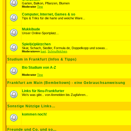
Garten, Balkon, Pflanzen, Blumen
Moderator
Tine
Computer, Internet, Games & so
Tips & Triks für die harte und weiche Ware...
Mukkibude
Unser Online-Sportplatz...
Spiel(e)plätzchen
Skat, Schach, Siedler, Formula de, Doppelkopp und sowas...
Moderatoren
bart
,
Schnuffelchen
Studium in Frankfurt (Infos & Tipps)
Bio Studium von A-Z
Moderator
Tine
Frankfurt am Main (Bembeltown) - eine Gebrauchsanweisung
Links für Neu-Frankfurter
Wo's was gibt... von Anmelden bis Zugfahren...
Sonstige Nützige Links...
kommen noch!
Freunde und Co. und so...