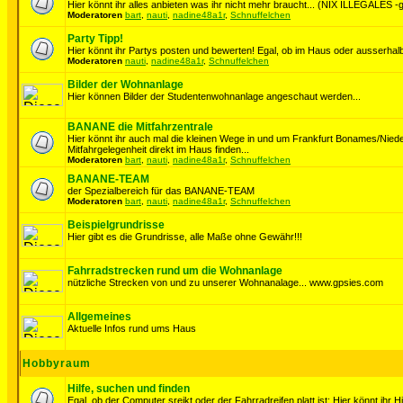
Hier könnt ihr alles anbieten was ihr nicht mehr braucht... (NIX ILLEGALES -ge
Moderatoren
bart
,
nauti
,
nadine48a1r
,
Schnuffelchen
Party Tipp!
Hier könnt ihr Partys posten und bewerten! Egal, ob im Haus oder ausserhalb
Moderatoren
nauti
,
nadine48a1r
,
Schnuffelchen
Bilder der Wohnanlage
Hier können Bilder der Studentenwohnanlage angeschaut werden...
BANANE die Mitfahrzentrale
Hier könnt ihr auch mal die kleinen Wege in und um Frankfurt Bonames/Nie
Mitfahrgelegenheit direkt im Haus finden...
Moderatoren
bart
,
nauti
,
nadine48a1r
,
Schnuffelchen
BANANE-TEAM
der Spezialbereich für das BANANE-TEAM
Moderatoren
bart
,
nauti
,
nadine48a1r
,
Schnuffelchen
Beispielgrundrisse
Hier gibt es die Grundrisse, alle Maße ohne Gewähr!!!
Fahrradstrecken rund um die Wohnanlage
nützliche Strecken von und zu unserer Wohnanalage... www.gpsies.com
Allgemeines
Aktuelle Infos rund ums Haus
Hobbyraum
Hilfe, suchen und finden
Egal, ob der Computer sreikt oder der Fahrradreifen platt ist: Hier könnt ihr H