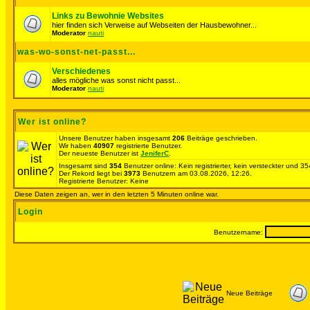
Links zu Bewohnie Websites
hier finden sich Verweise auf Webseiten der Hausbewohner...
Moderator
nauti
was-wo-sonst-net-passt...
Verschiedenes
alles mögliche was sonst nicht passt...
Moderator
nauti
Wer ist online?
Unsere Benutzer haben insgesamt
206
Beiträge geschrieben.
Wir haben
40907
registrierte Benutzer.
Der neueste Benutzer ist
JeniferC
.
Insgesamt sind
354
Benutzer online: Kein registrierter, kein versteckter und 
Der Rekord liegt bei
3973
Benutzern am 03.08.2026, 12:26.
Registrierte Benutzer: Keine
Diese Daten zeigen an, wer in den letzten 5 Minuten online war.
Login
Benutzername:
Neue Beiträge