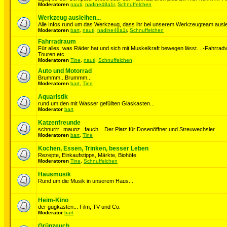
Moderatoren
nauti
,
nadine48a1r
,
Schnuffelchen
Werkzeug ausleihen...
Alle Infos rund um das Werkzeug, dass ihr bei unserem Werkzeugteam auslei
Moderatoren
bart
,
nauti
,
nadine48a1r
,
Schnuffelchen
Fahrradraum
Für alles, was Räder hat und sich mit Muskelkraft bewegen lässt... -Fahrrad
Touren etc.
Moderatoren
Tine
,
nauti
,
Schnuffelchen
Auto und Motorrad
Brummm...Brummm...
Moderatoren
bart
,
Tine
Aquaristik
rund um den mit Wasser gefüllten Glaskasten...
Moderator
bart
Katzenfreunde
schnurrr...maunz...fauch... Der Platz für Dosenöffner und Streuwechsler
Moderatoren
bart
,
Tine
Kochen, Essen, Trinken, besser Leben
Rezepte, Einkaufstipps, Märkte, Biohöfe
Moderatoren
Tine
,
Schnuffelchen
Hausmusik
Rund um die Musik in unserem Haus...
Heim-Kino
der gugkasten... Film, TV und Co.
Moderator
bart
Grünzeuch