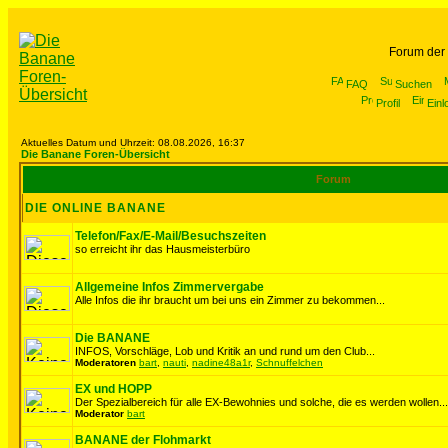
Forum der
FAQ
Suchen
Profil
Einl
Aktuelles Datum und Uhrzeit: 08.08.2026, 16:37
Die Banane Foren-Übersicht
Forum
DIE ONLINE BANANE
Telefon/Fax/E-Mail/Besuchszeiten
so erreicht ihr das Hausmeisterbüro
Allgemeine Infos Zimmervergabe
Alle Infos die ihr braucht um bei uns ein Zimmer zu bekommen...
Die BANANE
INFOS, Vorschläge, Lob und Kritik an und rund um den Club...
Moderatoren
bart
,
nauti
,
nadine48a1r
,
Schnuffelchen
EX und HOPP
Der Spezialbereich für alle EX-Bewohnies und solche, die es werden wollen...
Moderator
bart
BANANE der Flohmarkt