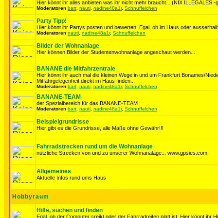
Hier könnt ihr alles anbieten was ihr nicht mehr braucht... (NIX ILLEGALES -ge
Moderatoren
bart
,
nauti
,
nadine48a1r
,
Schnuffelchen
Party Tipp!
Hier könnt ihr Partys posten und bewerten! Egal, ob im Haus oder ausserhalb
Moderatoren
nauti
,
nadine48a1r
,
Schnuffelchen
Bilder der Wohnanlage
Hier können Bilder der Studentenwohnanlage angeschaut werden...
BANANE die Mitfahrzentrale
Hier könnt ihr auch mal die kleinen Wege in und um Frankfurt Bonames/Nie
Mitfahrgelegenheit direkt im Haus finden...
Moderatoren
bart
,
nauti
,
nadine48a1r
,
Schnuffelchen
BANANE-TEAM
der Spezialbereich für das BANANE-TEAM
Moderatoren
bart
,
nauti
,
nadine48a1r
,
Schnuffelchen
Beispielgrundrisse
Hier gibt es die Grundrisse, alle Maße ohne Gewähr!!!
Fahrradstrecken rund um die Wohnanlage
nützliche Strecken von und zu unserer Wohnanalage... www.gpsies.com
Allgemeines
Aktuelle Infos rund ums Haus
Hobbyraum
Hilfe, suchen und finden
Egal, ob der Computer sreikt oder der Fahrradreifen platt ist: Hier könnt ihr H