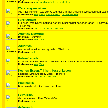
Moderatoren
nauti
,
nadine48a1r
,
Schnuffelchen
Werkzeug ausleihen...
Alle Infos rund um das Werkzeug, dass ihr bei unserem Werkzeugteam auslei
Moderatoren
bart
,
nauti
,
nadine48a1r
,
Schnuffelchen
Fahrradraum
Für alles, was Räder hat und sich mit Muskelkraft bewegen lässt... -Fahrrad
Touren etc.
Moderatoren
Tine
,
nauti
,
Schnuffelchen
Auto und Motorrad
Brummm...Brummm...
Moderatoren
bart
,
Tine
Aquaristik
rund um den mit Wasser gefüllten Glaskasten...
Moderator
bart
Katzenfreunde
schnurrr...maunz...fauch... Der Platz für Dosenöffner und Streuwechsler
Moderatoren
bart
,
Tine
Kochen, Essen, Trinken, besser Leben
Rezepte, Einkaufstipps, Märkte, Biohöfe
Moderatoren
Tine
,
Schnuffelchen
Hausmusik
Rund um die Musik in unserem Haus...
Heim-Kino
der gugkasten... Film, TV und Co.
Moderator
bart
Grünzeuch