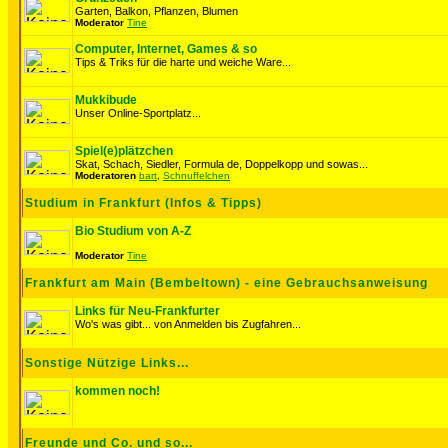
Garten, Balkon, Pflanzen, Blumen
Moderator
Tine
Computer, Internet, Games & so
Tips & Triks für die harte und weiche Ware...
Mukkibude
Unser Online-Sportplatz...
Spiel(e)plätzchen
Skat, Schach, Siedler, Formula de, Doppelkopp und sowas...
Moderatoren
bart
,
Schnuffelchen
Studium in Frankfurt (Infos & Tipps)
Bio Studium von A-Z
Moderator
Tine
Frankfurt am Main (Bembeltown) - eine Gebrauchsanweisung
Links für Neu-Frankfurter
Wo's was gibt... von Anmelden bis Zugfahren...
Sonstige Nützige Links...
kommen noch!
Freunde und Co. und so...