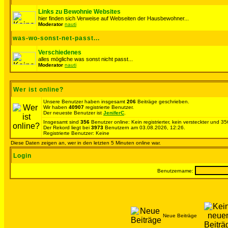
Links zu Bewohnie Websites
hier finden sich Verweise auf Webseiten der Hausbewohner...
Moderator
nauti
was-wo-sonst-net-passt...
Verschiedenes
alles mögliche was sonst nicht passt...
Moderator
nauti
Wer ist online?
Unsere Benutzer haben insgesamt
206
Beiträge geschrieben.
Wir haben
40907
registrierte Benutzer.
Der neueste Benutzer ist
JeniferC
.
Insgesamt sind
356
Benutzer online: Kein registrierter, kein versteckter und 
Der Rekord liegt bei
3973
Benutzern am 03.08.2026, 12:26.
Registrierte Benutzer: Keine
Diese Daten zeigen an, wer in den letzten 5 Minuten online war.
Login
Benutzername:
Neue Beiträge