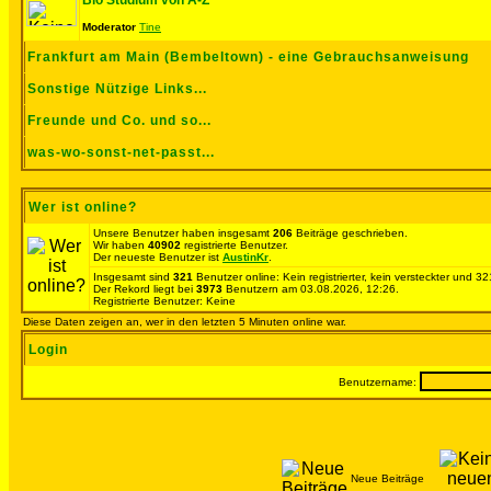
Bio Studium von A-Z
Moderator
Tine
Frankfurt am Main (Bembeltown) - eine Gebrauchsanweisung
Sonstige Nützige Links...
Freunde und Co. und so...
was-wo-sonst-net-passt...
Wer ist online?
Unsere Benutzer haben insgesamt
206
Beiträge geschrieben.
Wir haben
40902
registrierte Benutzer.
Der neueste Benutzer ist
AustinKr
.
Insgesamt sind
321
Benutzer online: Kein registrierter, kein versteckter und 
Der Rekord liegt bei
3973
Benutzern am 03.08.2026, 12:26.
Registrierte Benutzer: Keine
Diese Daten zeigen an, wer in den letzten 5 Minuten online war.
Login
Benutzername:
Neue Beiträge